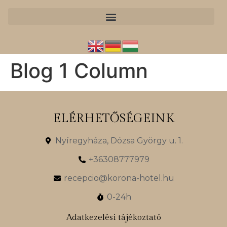
Blog 1 Column
ELÉRHETŐSÉGEINK
Nyíregyháza, Dózsa György u. 1.
+36308777979
recepcio@korona-hotel.hu
0-24h
Adatkezelési tájékoztató