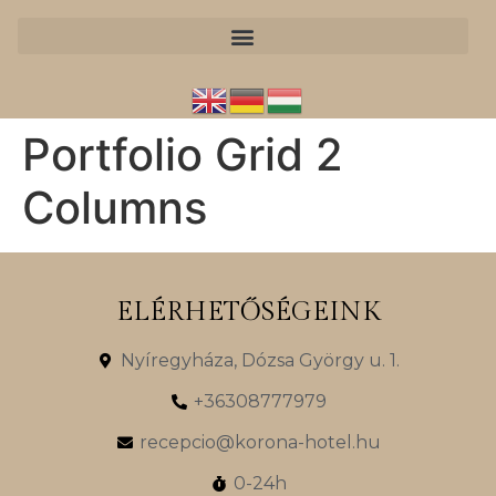
Portfolio Grid 2
Columns
ELÉRHETŐSÉGEINK
Nyíregyháza, Dózsa György u. 1.
+36308777979
recepcio@korona-hotel.hu
0-24h