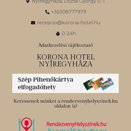
Nyíregyháza, Dózsa György u. 1.
+36308777979
recepcio@korona-hotel.hu
0-24h
Adatkezelési tájékoztató
KORONA HOTEL
NYÍREGYHÁZA
Keressenek minket a rendezvenyhelyszinek.hu
oldalon is!