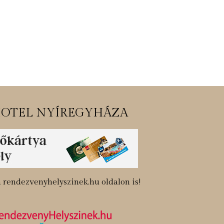
OTEL NYÍREGYHÁZA
 rendezvenyhelyszinek.hu oldalon is!