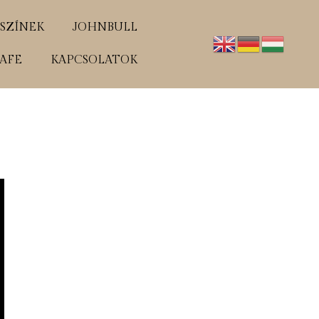
SZÍNEK
JOHNBULL
AFE
KAPCSOLATOK