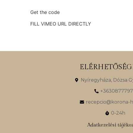
Get the code
FILL VIMEO URL DIRECTLY
ELÉRHETŐSÉG
Nyíregyháza, Dózsa Gy
+363087779
recepcio@korona-h
0-24h
Adatkezelési tájéko