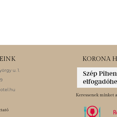
EINK
KORONA H
örgy u. 1.
79
otel.hu
Keressenek minket a
ztató