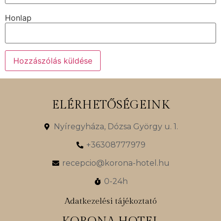
Honlap
ELÉRHETŐSÉGEINK
Nyíregyháza, Dózsa György u. 1.
+36308777979
recepcio@korona-hotel.hu
0-24h
Adatkezelési tájékoztató