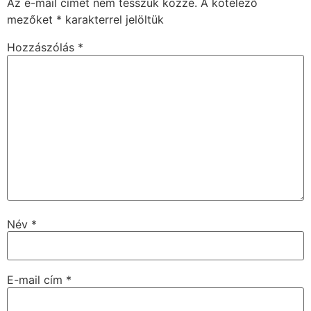
Az e-mail címet nem tesszük közzé.
A kötelező
mezőket
*
karakterrel jelöltük
Hozzászólás
*
Név
*
E-mail cím
*